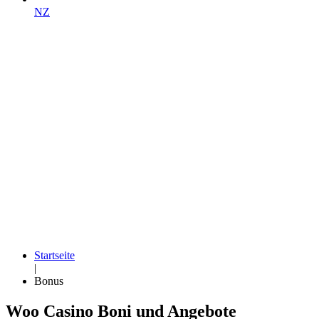
NZ
Startseite
|
Bonus
Woo Casino Boni und Angebote