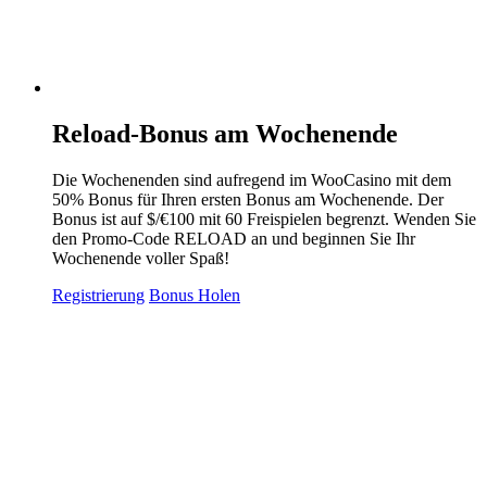
Reload-Bonus am Wochenende
Die Wochenenden sind aufregend im WooCasino mit dem
50% Bonus für Ihren ersten Bonus am Wochenende. Der
Bonus ist auf $/€100 mit 60 Freispielen begrenzt. Wenden Sie
den Promo-Code RELOAD an und beginnen Sie Ihr
Wochenende voller Spaß!
Registrierung
Bonus Holen