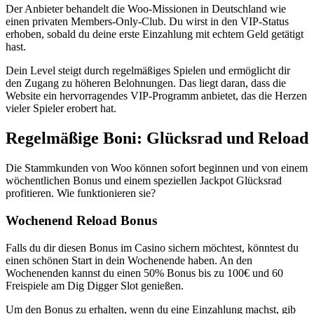
Der Anbieter behandelt die Woo-Missionen in Deutschland wie
einen privaten Members-Only-Club. Du wirst in den VIP-Status
erhoben, sobald du deine erste Einzahlung mit echtem Geld getätigt
hast.
Dein Level steigt durch regelmäßiges Spielen und ermöglicht dir
den Zugang zu höheren Belohnungen. Das liegt daran, dass die
Website ein hervorragendes VIP-Programm anbietet, das die Herzen
vieler Spieler erobert hat.
Regelmäßige Boni: Glücksrad und Reload
Die Stammkunden von Woo können sofort beginnen und von einem
wöchentlichen Bonus und einem speziellen Jackpot Glücksrad
profitieren. Wie funktionieren sie?
Wochenend Reload Bonus
Falls du dir diesen Bonus im Casino sichern möchtest, könntest du
einen schönen Start in dein Wochenende haben. An den
Wochenenden kannst du einen 50% Bonus bis zu 100€ und 60
Freispiele am Dig Digger Slot genießen.
Um den Bonus zu erhalten, wenn du eine Einzahlung machst, gib